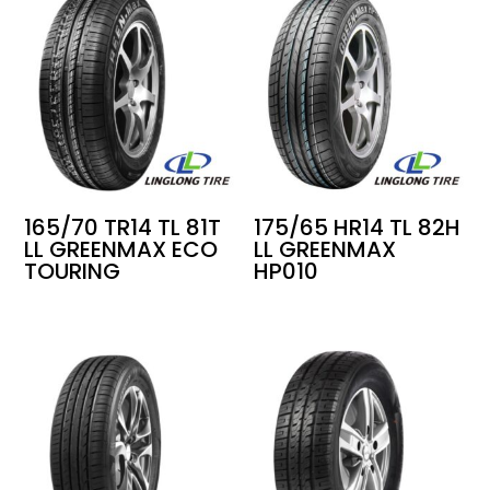
165/70 TR14 TL 81T
175/65 HR14 TL 82H
LL GREENMAX ECO
LL GREENMAX
TOURING
HP010