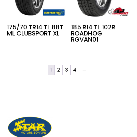
175/70 TR14 TL 88T
185 R14 TL 102R
ML CLUBSPORT XL
ROADHOG
RGVAN01
1
2
3
4
→