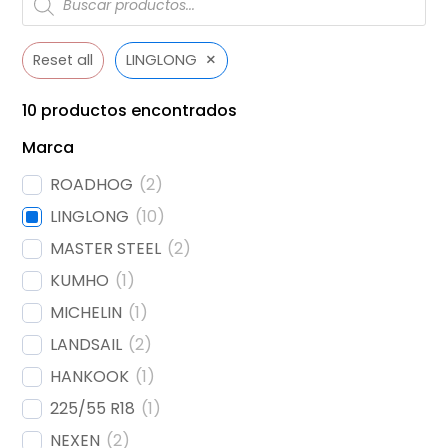
de
productos
×
Reset all
LINGLONG
10
productos encontrados
Marca
ROADHOG
(
2
)
LINGLONG
(
10
)
MASTER STEEL
(
2
)
KUMHO
(
1
)
MICHELIN
(
1
)
LANDSAIL
(
2
)
HANKOOK
(
1
)
225/55 R18
(
1
)
NEXEN
(
2
)